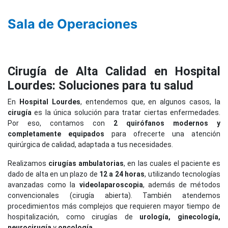
Sala de Operaciones
Anterior
Siguie
Cirugía de Alta Calidad en Hospital
Lourdes: Soluciones para tu salud
En
Hospital Lourdes
, entendemos que, en algunos casos, la
cirugía
es la única solución para tratar ciertas enfermedades.
Por eso, contamos con
2 quirófanos modernos y
completamente equipados
para ofrecerte una atención
quirúrgica de calidad, adaptada a tus necesidades.
Realizamos
cirugías ambulatorias
, en las cuales el paciente es
dado de alta en un plazo de
12 a 24 horas
, utilizando tecnologías
avanzadas como la
videolaparoscopia
, además de métodos
convencionales (cirugía abierta). También atendemos
procedimientos más complejos que requieren mayor tiempo de
hospitalización, como cirugías de
urología, ginecología,
neurocirugía
y
oncología
.