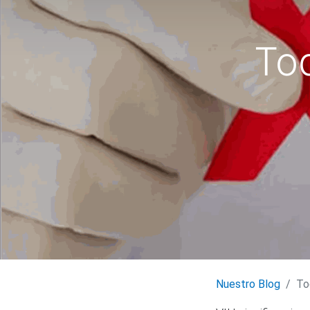
To
Nuestro Blog
To