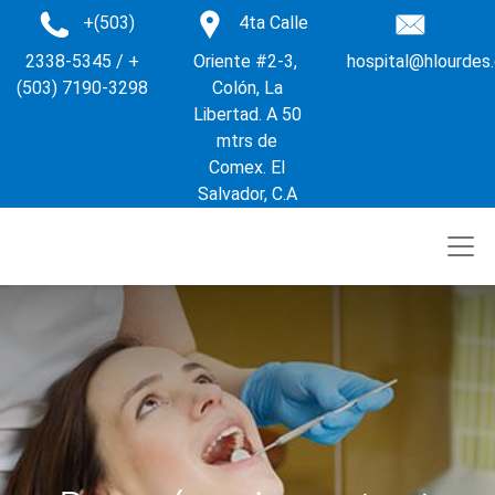
+(503)
4ta Calle
2338-5345 / +
Oriente #2-3,
hospital@hlourdes
(503) 7190-3298
Colón, La
Libertad. A 50
mtrs de
Comex. El
Salvador, C.A