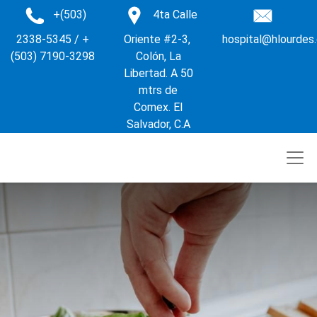
+(503)
4ta Calle
2338-5345 / +
Oriente #2-3,
hospital@hlourdes
(503) 7190-3298
Colón, La
Libertad. A 50
mtrs de
Comex. El
Salvador, C.A