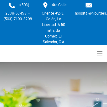
+(503)
4ta Calle
2338-5345 / +
Oriente #2-3,
hospital@hlourdes
(503) 7190-3298
Colón, La
Libertad. A 50
mtrs de
Comex. El
Salvador, C.A