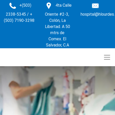
+(503)
4ta Calle
2338-5345 / +
Oriente #2-3,
hospital@hlourdes
(503) 7190-3298
Colón, La
Libertad. A 50
mtrs de
Comex. El
Salvador, C.A